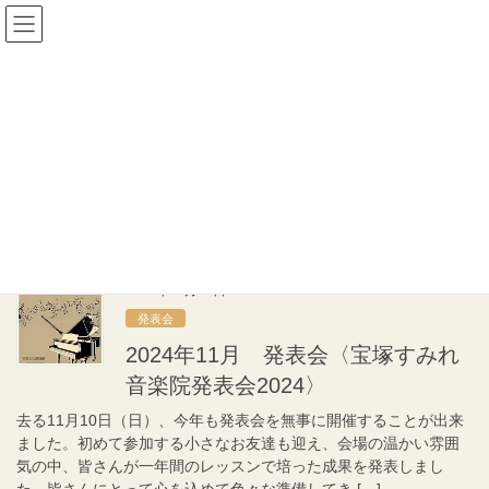
コ
ナ
宝塚すみれ音楽院
ン
ビ
テ
ゲ
ン
ー
発表会
ツ
シ
へ
ョ
ス
ン
HOME
発表会
2024年11月
キ
に
ッ
移
プ
動
2024年11月
2024年11月26日
発表会
2024年11月 発表会〈宝塚すみれ
音楽院発表会2024〉
去る11月10日（日）、今年も発表会を無事に開催することが出来
ました。初めて参加する小さなお友達も迎え、会場の温かい雰囲
気の中、皆さんが一年間のレッスンで培った成果を発表しまし