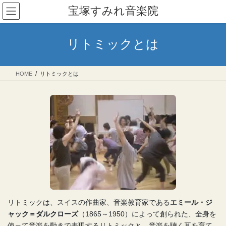
コ
ナ
宝塚すみれ音楽院
ン
ビ
テ
ゲ
ン
ー
リトミックとは
ツ
シ
へ
ョ
ス
ン
HOME
リトミックとは
キ
に
ッ
移
プ
動
リトミックは、スイスの作曲家、音楽教育家である
エミール・ジ
ャック＝ダルクローズ
（1865～1950）によって創られた、全身を
使って音楽を動きで表現するリトミックと、音楽を聴く耳を育て