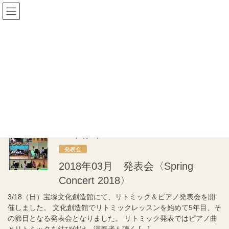
コ
ナ
宝塚すみれ音楽院
ン
ビ
テ
ゲ
ン
ー
発表会
ツ
シ
へ
ョ
ス
ン
HOME
発表会
2018年3月
キ
に
ッ
移
プ
動
2018年3月
2018年3月19日
発表会
2018年03月 発表会〈Spring
Concert 2018〉
3/18（日）宝塚文化創造館にて、リトミック＆ピアノ発表会を開
催しました。 文化創造館でリトミックレッスンを始めて5年目、そ
の節目となる発表会となりました。 リトミック発表ではピアノ曲