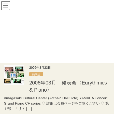
コ
ナ
宝塚すみれ音楽院
ン
ビ
テ
ゲ
ン
ー
発表会
ツ
シ
へ
ョ
ス
ン
HOME
発表会
2006年3月
キ
に
ッ
移
プ
動
2006年3月
2006年3月23日
発表会
2006年03月 発表会〈Eurythmics
& Piano〉
Amagasaki Cultural Center (Archaic Hall Octo) YAMAHA Concert
Grand Piano CF series ◇ 詳細は会員ページをご覧ください ◇ 第
１部 「リト […]