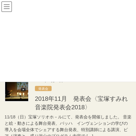
コ
ナ
宝塚すみれ音楽院
ン
ビ
テ
ゲ
ン
ー
発表会
ツ
シ
へ
ョ
ス
ン
HOME
発表会
2018年11月
キ
に
ッ
移
プ
動
2018年11月
2018年11月19日
発表会
2018年11月 発表会〈宝塚すみれ
音楽院発表会2018〉
11/18（日）宝塚ソリオホ－ルにて、発表会を開催しました。 音楽
と絵・動きによる舞台発表、バッハ インヴェンションの学びの
導入を会場全体でシェアする舞台発表、特別講師による講演、ピ