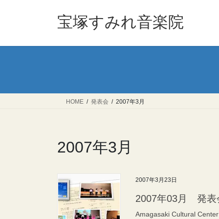
コ
ナ
ン
ビ
宝塚すみれ音楽院
テ
ゲ
ン
ー
ツ
シ
へ
ョ
ス
ン
キ
に
ッ
移
HOME
発表会
2007年3月
プ
動
2007年3月
2007年3月23日
2007年03月 発表会〈E
Amagasaki Cultural Center